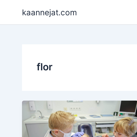
İçeriğe
kaannejat.com
atla
flor